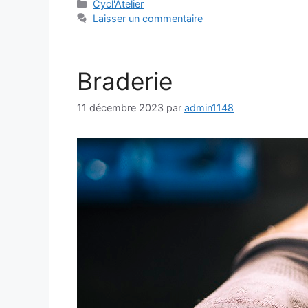
Catégories
Cycl'Atelier
Laisser un commentaire
Braderie
11 décembre 2023
par
admin1148