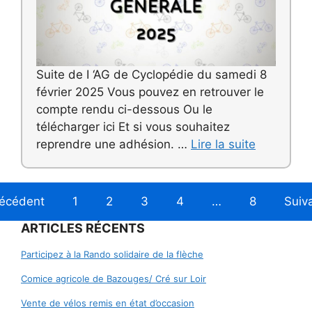
Suite de I ‘AG de Cyclopédie du samedi 8
février 2025 Vous pouvez en retrouver le
compte rendu ci-dessous Ou le
télécharger ici Et si vous souhaitez
reprendre une adhésion. …
Lire la suite
écédent
1
2
3
4
…
8
Suiv
ARTICLES RÉCENTS
Participez à la Rando solidaire de la flèche
Comice agricole de Bazouges/ Cré sur Loir
Vente de vélos remis en état d’occasion